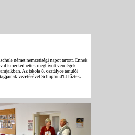
schule német nemzetiségi napot tartott. Ennek
ival ismerkedhettek meghívott vendégek
ramjaikban. Az iskola 8. osztályos tanulói
gjainak vezetésével Schupfnud'l-t főztek.