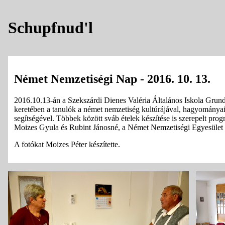
Schupfnud'l
Német Nemzetiségi Nap - 2016. 10. 13.
2016.10.13-án a Szekszárdi Dienes Valéria Általános Iskola Grund
keretében a tanulók a német nemzetiség kultúrájával, hagyománya
segítségével. Többek között sváb ételek készítése is szerepelt prog
Moizes Gyula és Rubint Jánosné, a Német Nemzetiségi Egyesület ta
A fotókat Moizes Péter készítette.