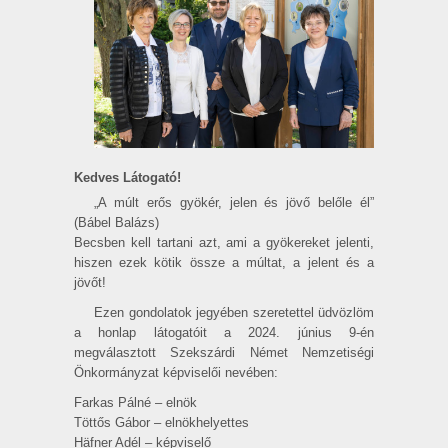
Kedves Látogató!
„A múlt erős gyökér, jelen és jövő belőle él”
(Bábel Balázs)
Becsben kell tartani azt, ami a gyökereket jelenti,
hiszen ezek kötik össze a múltat, a jelent és a
jövőt!
Ezen gondolatok jegyében szeretettel üdvözlöm
a honlap látogatóit a 2024. június 9-én
megválasztott Szekszárdi Német Nemzetiségi
Önkor­mányzat képviselői nevében:
Farkas Pálné – elnök
Töttős Gábor – elnökhelyettes
Häfner Adél – képviselő