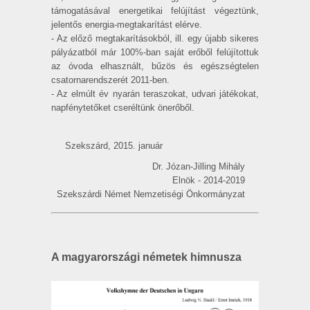
támogatásával energetikai felújítást végeztünk,
jelentős energia-megtakarítást elérve.
- Az előző megtakarításokból, ill. egy újabb sikeres
pályázatból már 100%-ban saját erőből felújítottuk
az óvoda elhasznált, bűzös és egészségtelen
csatorna­rendszerét 2011-ben.
- Az elmúlt év nyarán teraszokat, udvari játékokat,
napfénytetőket cseréltünk önerőből.
Szekszárd, 2015. január
Dr. Józan-Jilling Mihály
Elnök - 2014-2019
Szekszárdi Német Nemzetiségi Önkormányzat
A magyarországi németek himnusza