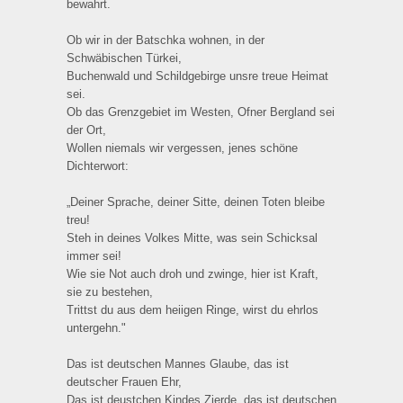
bewahrt.
Ob wir in der Batschka wohnen, in der
Schwäbischen Türkei,
Buchenwald und Schildgebirge unsre treue Heimat
sei.
Ob das Grenzgebiet im Westen, Ofner Bergland sei
der Ort,
Wollen niemals wir vergessen, jenes schöne
Dichterwort:
„Deiner Sprache, deiner Sitte, deinen Toten bleibe
treu!
Steh in deines Volkes Mitte, was sein Schicksal
immer sei!
Wie sie Not auch droh und zwinge, hier ist Kraft,
sie zu bestehen,
Trittst du aus dem heiigen Ringe, wirst du ehrlos
untergehn."
Das ist deutschen Mannes Glaube, das ist
deutscher Frauen Ehr,
Das ist deustchen Kindes Zierde, das ist deutschen