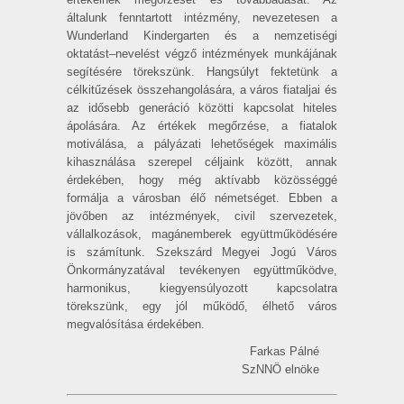
általunk fenntartott intézmény, nevezetesen a
Wunderland Kindergarten és a nemzetiségi
oktatást–nevelést végző intézmények munkájának
segítésére törekszünk. Hangsúlyt fektetünk a
célkitűzések összehangolására, a város fiataljai és
az idősebb generáció közötti kapcsolat hiteles
ápolására. Az értékek megőrzése, a fiatalok
motiválása, a pályázati lehetőségek maximális
kihasználása szerepel céljaink között, annak
érdekében, hogy még aktívabb közösséggé
formálja a városban élő németséget. Ebben a
jövőben az intézmények, civil szervezetek,
vállalkozások, magánemberek együttműködésére
is számítunk. Szekszárd Megyei Jogú Város
Önkormányzatával tevékenyen együttműködve,
harmonikus, kiegyensúlyozott kapcsolatra
törekszünk, egy jól működő, élhető város
megvalósítása érdekében.
Farkas Pálné
SzNNÖ elnöke