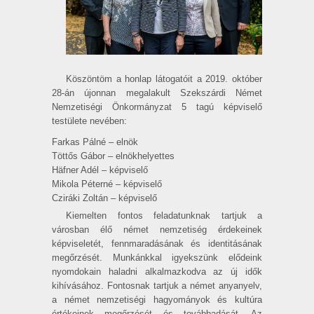
Köszöntöm a honlap látogatóit a 2019. október
28-án újonnan megalakult Szekszárdi Német
Nemzetiségi Önkormányzat 5 tagú képviselő
testülete nevében:
Farkas Pálné – elnök
Töttős Gábor – elnökhelyettes
Häfner Adél – képviselő
Mikola Péterné – képviselő
Cziráki Zoltán – képviselő
Kiemelten fontos feladatunknak tartjuk a
városban élő német nemzetiség érdekeinek
képviseletét, fennmaradásának és identitásának
megőrzését. Munkánkkal igyekszünk elődeink
nyomdokain haladni alkalmazkodva az új idők
kihívásához. Fontosnak tartjuk a német anyanyelv,
a német nemzetiségi hagyományok és kultúra
értékeinek megőrzését és továbbadását. Az