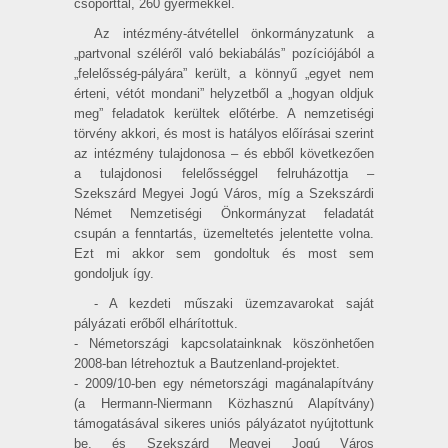
csoporttal, 260 gyermekkel.
Az intézmény-átvétellel önkormányzatunk a
„partvonal széléről való bekiabálás” pozíciójából a
„felelősség-pályára” került, a könnyű „egyet nem
érteni, vétót mondani” helyzetből a „hogyan oldjuk
meg” feladatok kerültek előtérbe. A nemzetiségi
törvény akkori, és most is hatályos előírásai szerint
az intézmény tulajdonosa – és ebből következően
a tulajdonosi felelősséggel felruházottja –
Szekszárd Megyei Jogú Város, míg a Szekszárdi
Német Nemzetiségi Önkormány­zat feladatát
csupán a fenntartás, üzemeltetés jelentette volna.
Ezt mi akkor sem gondoltuk és most sem
gondoljuk így.
- A kezdeti műszaki üzemzavarokat saját
pályázati erőből elhárítottuk.
- Németországi kapcsolatainknak köszönhetően
2008-ban létrehoztuk a Bautzenland-projektet.
- 2009/10-ben egy németországi magánalapítvány
(a Hermann-Niermann Közhasznú Alapítvány)
támogatásával sikeres uniós pályázatot nyújtottunk
be, és Szekszárd Megyei Jogú Város