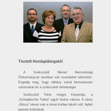
Tisztelt Honlaplátogató!
A Szekszárdi Német Nemzetiségi
Önkormányzat nevében sok szeretettel üdvözlöm.
Engedje meg, hogy néhány sorral bemutassam
városunkat és a szekszárdi németséget.
Szekszárd Tolna megye központja, a
„Schwäbische Türkei” egyik fontos városa. A város
„Alisca” néven már a római korban lakott volt, fejlett
pannon kultúrával.