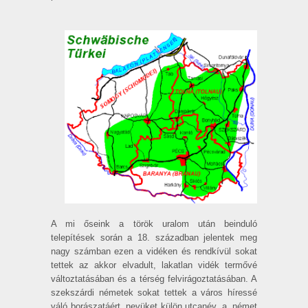
A mi őseink a török uralom után beinduló
telepítések során a 18. században jelentek meg
nagy számban ezen a vidéken és rendkívül sokat
tettek az akkor elvadult, lakatlan vidék termővé
változtatásában és a térség felvirágoztatásában. A
szekszárdi németek sokat tettek a város híressé
váló borászatáért, nevüket külön utcanév, a „német