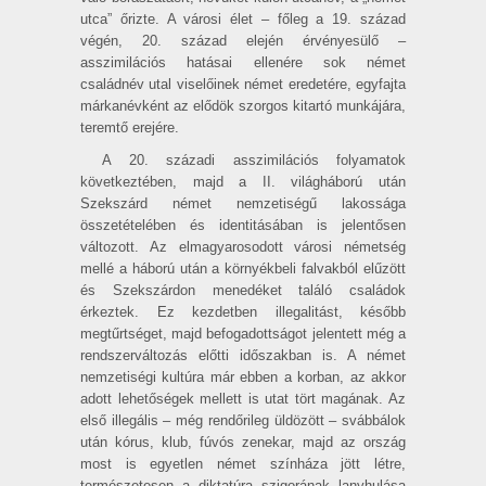
utca” őrizte. A városi élet – főleg a 19. század
végén, 20. század elején érvényesülő –
asszimilációs hatásai ellenére sok német
családnév utal viselőinek német eredetére, egyfajta
márkanévként az elődök szorgos kitartó munkájára,
teremtő erejére.
A 20. századi asszimilációs folyamatok
következtében, majd a II. világháború után
Szekszárd német nemzetiségű lakossága
összetételében és identitásában is jelentősen
változott. Az elmagyarosodott városi németség
mellé a háború után a környékbeli falvakból elűzött
és Szekszárdon menedéket találó családok
érkeztek. Ez kezdetben illegalitást, később
megtűrtséget, majd befogadottságot jelentett még a
rendszer­változás előtti időszakban is. A német
nemzetiségi kultúra már ebben a korban, az akkor
adott lehetőségek mellett is utat tört magának. Az
első illegális – még rendőrileg üldözött – svábbálok
után kórus, klub, fúvós zenekar, majd az ország
most is egyetlen német színháza jött létre,
természetesen a diktatúra szigorának lanyhulása