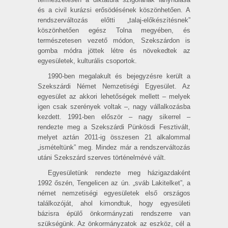
és a civil kurázsi erősödésének köszönhetően. A
rendszerváltozás előtti „talaj-előkészítésnek”
köszönhetően egész Tolna megyében, és
természetesen vezető módon, Szekszárdon is
gomba módra jöttek létre és növekedtek az
egyesületek, kulturális csoportok.
1990-ben megalakult és bejegyzésre került a
Szekszárdi Német Nemzetiségi Egyesület. Az
egyesület az akkori lehetőségek mellett – melyek
igen csak szerények voltak –, nagy vállalkozásba
kezdett. 1991-ben először – nagy sikerrel –
rendezte meg a Szekszárdi Pünkösdi Fesztivált,
melyet aztán 2011-ig összesen 21 alkalommal
„ismételtünk” meg. Mindez már a rendszerváltozás
utáni Szekszárd szerves történelmévé vált.
Egyesületünk rendezte meg házigazdaként
1992 őszén, Tengelicen az ún. „sváb Lakitelket”, a
német nemzetiségi egyesületek első országos
találkozóját, ahol kimondtuk, hogy egyesületi
bázisra épülő önkormányzati rendszerre van
szükségünk. Az önkormányzatok az eszköz, cél a