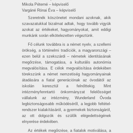
Mikola Péterné – képviselő
Vargáné Rónai Éva – képviselő
Szeretnék köszönetet mondani azoknak, akik
szavazatukkal bizal­mat adtak, hogy tovább vigyük
azokat az értékeket, hagyo­mányokat, amit eddigi
munkánk során elkötelezetten végeztünk.
Fő célunk továbbra is a német nyelv, a szellemi
örökség, a történelmi tradíciók, a magyarországi –
ezen belül a szekszárdi – németek identi­tásának
megőrzése, támogatása, a kulturális autonómia
megvalósítása. E célok megvalósítása érdekében
törekszünk a német nemzetiség hagyományainak
átadására a fiatal generációnak az óvodától az
iskolán keresztül a felnőttekig. Mint
intézményfenntartó önkormányzat felelősséget
vállalunk az intézmény, Wunderland Óvoda
legbiztonságosabb működéséről, a legjobb feltétel­
rendszer kialakításáról, a gyermekek biztonságáról,
az ott dolgozók és szülők elégedett­ségének
elnyerése érdekében.
Az értékek megőrzése, a fiatalok motiválása, a