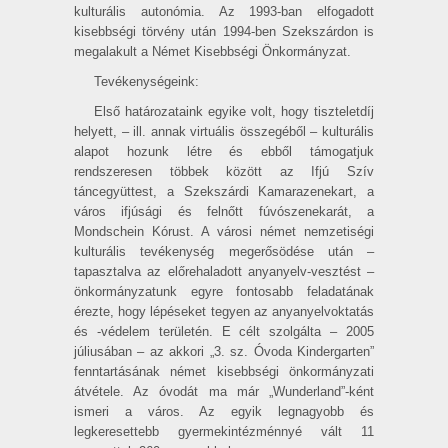
kulturális autonómia. Az 1993-ban elfogadott
kisebbségi törvény után 1994-ben Szekszárdon is
megalakult a Német Kisebbségi Önkormányzat.
Tevékenységeink:
Első határozataink egyike volt, hogy tiszteletdíj
helyett, – ill. annak virtuális összegéből – kulturális
alapot hozunk létre és ebből támogatjuk
rendszeresen többek között az Ifjú Szív
táncegyüttest, a Szekszárdi Kamarazenekart, a
város ifjúsági és felnőtt fúvószenekarát, a
Mondschein Kórust. A városi német nemzetiségi
kulturális tevékenység megerősödése után –
tapasztalva az előrehaladott anyanyelv-vesztést –
önkormányzatunk egyre fontosabb feladatának
érezte, hogy lépéseket tegyen az anyanyelvoktatás
és -védelem területén. E célt szolgálta – 2005
júliusában – az akkori „3. sz. Óvoda Kindergarten”
fenntartásának német kisebbségi önkormányzati
átvétele. Az óvodát ma már „Wunderland”-ként
ismeri a város. Az egyik legnagyobb és
legkeresettebb gyermekintézménnyé vált 11