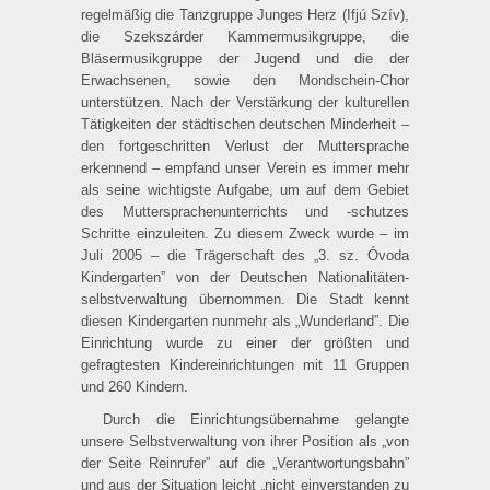
regelmäßig die Tanzgruppe Junges Herz (Ifjú Szív),
die Szekszárder Kammermusikgruppe, die
Bläsermusikgruppe der Jugend und die der
Erwachsenen, sowie den Mondschein-Chor
unterstützen. Nach der Verstärkung der kulturellen
Tätigkeiten der städtischen deutschen Minderheit –
den fortgeschritten Verlust der Mutter­sprache
erkennend – empfand unser Verein es immer mehr
als seine wichtigste Aufgabe, um auf dem Gebiet
des Muttersprachenunterrichts und -schutzes
Schritte einzuleiten. Zu diesem Zweck wurde – im
Juli 2005 – die Trägerschaft des „3. sz. Óvoda
Kindergarten” von der Deutschen Nationalitäten­
selbstverwaltung übernommen. Die Stadt kennt
diesen Kindergarten nunmehr als „Wunderland”. Die
Einrichtung wurde zu einer der größten und
gefragtesten Kindereinrichtungen mit 11 Gruppen
und 260 Kindern.
Durch die Einrichtungsübernahme gelangte
unsere Selbstverwaltung von ihrer Position als „von
der Seite Reinrufer” auf die „Verantwortungsbahn”
und aus der Situation leicht „nicht einverstanden zu