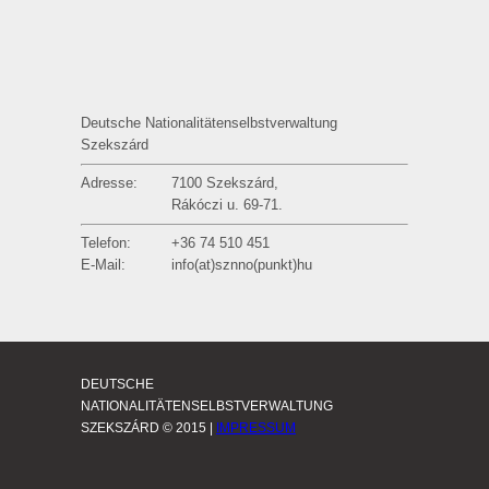
Deutsche Nationalitätenselbstverwaltung
Szekszárd
Adresse:
7100 Szekszárd,
Rákóczi u. 69-71.
Telefon:
+36 74 510 451
E-Mail:
info(at)sznno(punkt)hu
DEUTSCHE
NATIONALITÄTENSELBSTVERWALTUNG
SZEKSZÁRD © 2015 |
IMPRESSUM