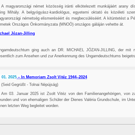
A magyarországi német közösség iránti elkötelezett munkájáért arany dís
lling Mihály. A belgyógyász-kardiológus, egyetemi oktató és közéleti sz
gyarországi németség elismeréséért és megbecsüléséért. A kitüntetést a P
metek Országos Önkormányzata (MNOÖ) országos gáláján vehette át.
chael Józan-Jilling
Ungarndeutschtum ging auch an DR. MICHAEL JÓZAN-JILLING, der mit meh
 wesentlich zum Ansehen und zur Anerkennung des Ungarndeutschtums beigetr
. 01. 2025
– In Memoriam Zsolt Vitéz 1944–2024
(Seid Gegrüßt - Tolnai Népújság)
Am 03. Januar 2025 ist Zsolt Vitéz von den Familienangehörigen, von z
eunden und von ehemaligen Schüler der Dienes Valéria Grundschule, im Unter
inen letzten Weg begleitet worden.