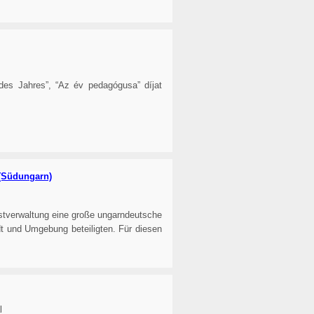
es Jahres”, “Az év pedagógusa” díjat
(Südungarn)
stverwaltung eine große ungarndeutsche
dt und Umgebung beteiligten. Für diesen
l