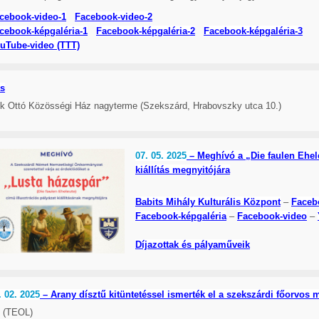
cebook-video-1
Facebook-video-2
cebook-képgaléria-1
Facebook-képgaléria-2
Facebook-képgaléria-3
uTube-video (TTT)
s
ek Ottó Közösségi Ház nagyterme (Szekszárd, Hrabovszky utca 10.)
07. 05. 2025
– Meghívó a „Die faulen Ehele
kiállítás megnyitójára
Babits Mihály Kulturális Központ
–
Faceb
Facebook-képgaléria
–
Facebook-video
–
Díjazottak és pályaműveik
. 02. 2025
– Arany dísztű kitüntetéssel ismerték el a szekszárdi főorvos 
(TEOL)