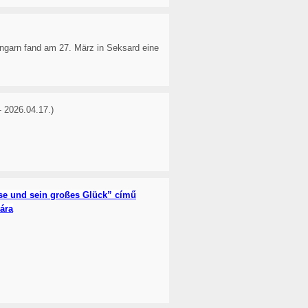
ngarn fand am 27. März in Seksard eine
- 2026.04.17.)
e und sein großes Glück” című
jára