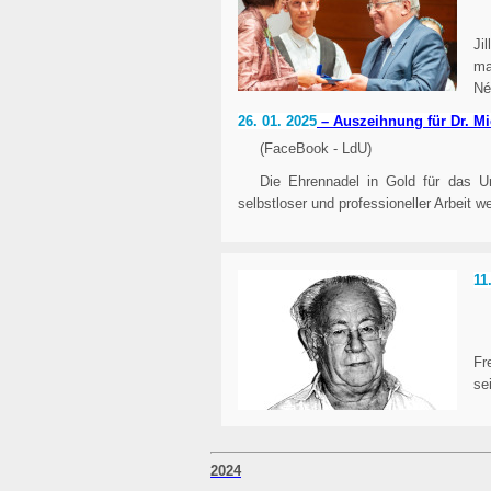
Ji
ma
Né
26. 01. 2025
– Auszeihnung für Dr. Mi
(FaceBook - LdU)
Die Ehrennadel in Gold für das 
selbstloser und professioneller Arbeit
11
Fr
se
2024