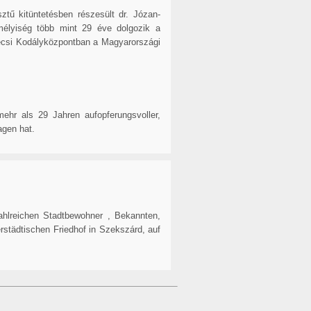
ztű kitüntetésben részesült dr. Józan-
emélyiség több mint 29 éve dolgozik a
écsi Kodályközpontban a Magyarországi
r als 29 Jahren aufopferungsvoller,
agen hat.
ahlreichen Stadtbewohner , Bekannten,
städtischen Friedhof in Szekszárd, auf