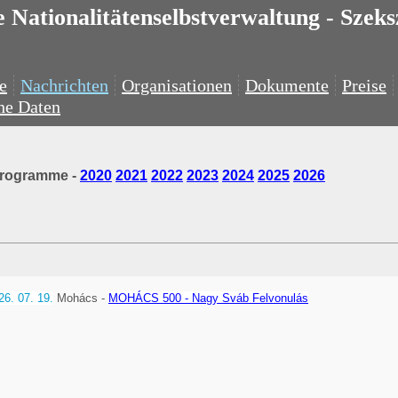
 Nationalitätenselbstverwaltung - Szek
e
Nachrichten
Organisationen
Dokumente
Preise
he Daten
Programme -
2020
2021
2022
2023
2024
2025
2026
26. 07. 19.
Mohács -
MOHÁCS 500 - Nagy Sváb Felvonulás