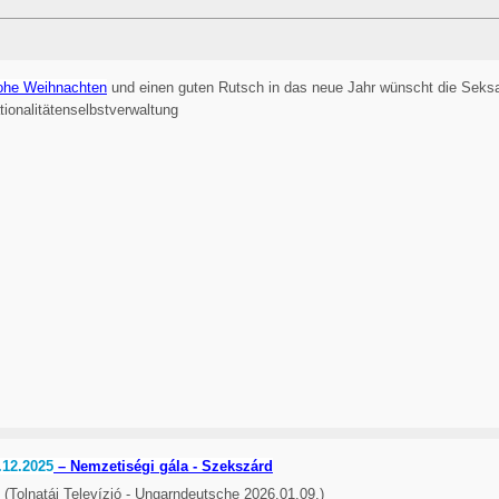
ohe Weihnachten
und einen guten Rutsch in das neue Jahr wünscht die Seks
tionalitätenselbstverwaltung
.12.2025
– Nemzetiségi gála - Szekszárd
(Tolnatáj Televízió - Ungarndeutsche 2026.01.09.)