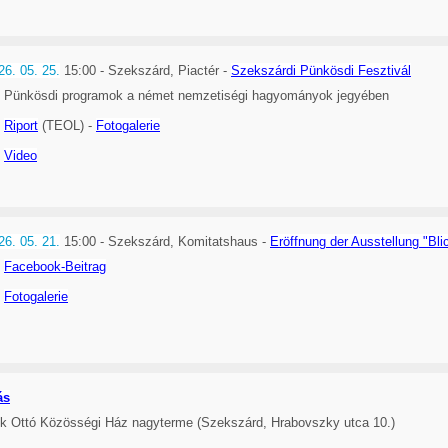
26. 05. 25.
15:00 - Szekszárd, Piactér -
Szekszárdi Pünkösdi Fesztivál
Pünkösdi programok a német nemzetiségi hagyományok jegyében
Riport
(TEOL) -
Fotogalerie
Video
26. 05. 21.
15:00 - Szekszárd, Komitatshaus -
Eröffnung der Ausstellung "Bli
Facebook-Beitrag
Fotogalerie
ás
ek Ottó Közösségi Ház nagyterme (Szekszárd, Hrabovszky utca 10.)