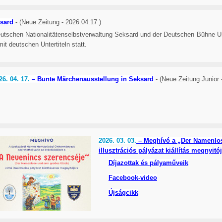
ksard
- (Neue Zeitung - 2026.04.17.)
utschen Nationalitätenselbstverwaltung Seksard und der Deutschen Bühne U
it deutschen Untertiteln statt.
26. 04. 17.
– Bunte Märchenausstellung in Seksard
- (Neue Zeitung Junior 
2026. 03. 03.
– Meghívó a „Der Namenlos
illusztrációs pályázat kiállítás megnyitó
Díjazottak és pályaműveik
Facebook-video
Újságcikk