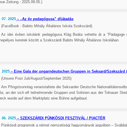
eue Zeitung - 2025.09.05.)
. 07. 2025
– „Az év pedagógusa” díjátadás
(FaceBook - Babits Mihály Általános Iskola Szekszárd)
Az idei évben iskolánk pedagógusa Klág Beáta vehette át a “Pädagoge d
nepélyes keretek között a Szekszárdi Babits Mihály Általános Iskolában.
. 2025
– Eine Gala der ungarndeutschen Gruppen in Seksard/Szekszárd 
(Unsere Post Juli/August/September 2025)
Am Pfingstsonntag veranstaltete die Seksarder Deutsche Nationalitätenselb
la, an der sich elf teilnehmende Gruppen und Solisten aus der Tolnauer Ste
eck wurde auf dem Marktplatz eine Bühne aufgebaut.
. 06. 2025
– SZEKSZÁRDI PÜNKÖSDI FESZTIVÁL / PIACTÉR
Pünkösdi programok a német nemzetiségi hagyományok jegyében – Svábbá