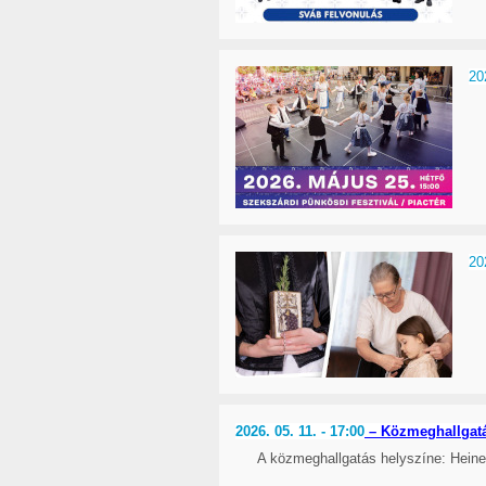
20
20
2026. 05. 11. - 17:00
– Közmeghallgat
A közmeghallgatás helyszíne: Hein