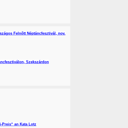
zágos Felnőtt Néptáncfesztivál, nov.
ncfesztiválon, Szekszárdon
-Preis“ an Kata Lotz