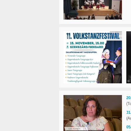
20
(T
31
(A
05