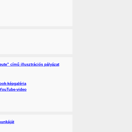
ute” című illusztrációs pályázat
ook-képgaléria
YouTube-video
munkáját