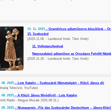
15. 11. 2025
– Grandiózus gálaműsorra készülünk – Ors
15. Szekszárd
(2025.11.06. - Landesrat hírek, Tánc hírek)
11. Volkstanzfestival
Nagyszabású gálaműsor az Országos Felnőtt Néptá
(2025.11.20. - Landesrat hírek, Tánc hírek)
. 08. 2025
– Lotz Katalin – Szekszárdi Németségért – Klézli János díj
olnatáj Televízió, YouTube)
. 08. 2025
– A Klézli János Nívódíjról - Lotz Katalin
ntritt Rádió - Megyei Mozaik 2025.08.31.)
. 09. 2025
– Niveaupreis „Für das Szekszárder Deutschtum – János-Klézli