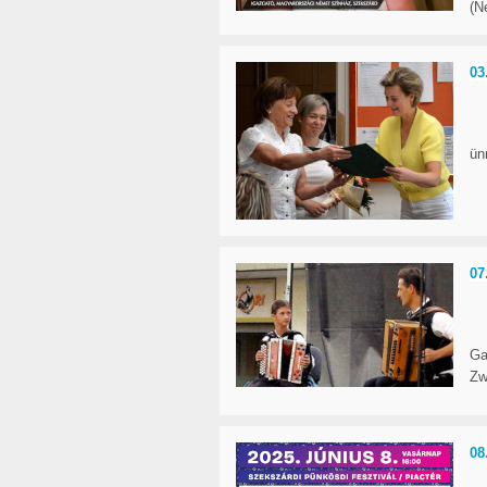
(N
03
ün
07
Ga
Zw
08